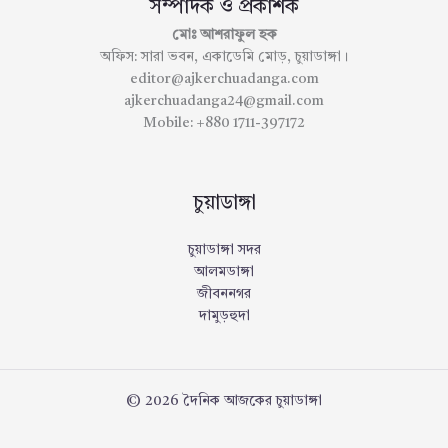
সম্পাদক ও প্রকাশক
মোঃ আশরাফুল হক
অফিস: সারা ভবন, একাডেমি মোড়, চুয়াডাঙ্গা।
editor@ajkerchuadanga.com
ajkerchuadanga24@gmail.com
Mobile: +880 1711-397172
চুয়াডাঙ্গা
চুয়াডাঙ্গা সদর
আলমডাঙ্গা
জীবননগর
দামুড়হুদা
© 2026 দৈনিক আজকের চুয়াডাঙ্গা