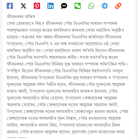
জীবননগর অফিস
সেনা হেফাজতে নিহত জীবননগর পৌর বিএনপির সাধারণ সম্পাদক
শামসুজ্জামান ডাবলুর রুহের মাগফিরাত কামনায় দোয়া মাহফিল অনুষ্ঠিত
হয়েছে। শুক্রবার বাদ আছর জীবননগর বিএনপির কার্যালয়ে জীবননগর
উপজেলা, পৌর বিএনপি ও এর অঙ্গ সংগঠনের আয়োজনে এই দোয়া
মাহফিল অনুষ্ঠিত হয়। দোয়া মাহফিলে প্রধান অতিথি ছিলেন জীবননগর
পৌর বিএনপির সভাপতি শাহজাহান কবীর। সভায় সভাপতিত্ব করেন
জীবননগর পৌর বিএনপির সিনিয়র যুগ্ম সাধারণ সম্পাদক শফিউদ্দিন শফি।
উপস্থিত ছিলেন জীবননগর পৌর বিএনপির সিনিয়র সহসভাপতি তাজুল
ইসলাম, জীবননগর উপজেলা বিএনপির যুগ্ম সাধারণ সম্পাদক ও উপজেলা
যুবদলের আহ্বায়ক মঈন উদ্দীন ময়েন, জীবননগর পৌর যুবদলের আহ্বায়ক
হযরত আলী, উপজেলা যুবদলের সদস্যসচিব কামরুল ইসলাম, পৌর
যুবদলের সদস্যসচিব মনির হোসেন, উপজেলা স্বেচ্ছাসেবক আহ্বায়ক
আরশাফ হোসেন, পৌর স্বেচ্ছাসেবক দলের আহ্বায়ক আরসাফ আলী,
উপজেলা স্বেচ্ছাসেবক দলের সদস্যসচিব মোকলেছুর রহমান রহমান, পৌর
স্বেচ্ছাসেবক দলের সদস্যসচিব সুমন বিশ্বাস, পৌর মৎস্যদলের আহ্বায়ক
জাহিদ, সদস্যসচিব বাদশা মিয়া, উপজেলা ছাত্রদলের সদস্যসচিব রিমন
রহমান, পৌর ছাত্রদের আহ্বায়ক রাসেল, চুয়াডাঙ্গা জেলা ছাত্রদলের সদস্য