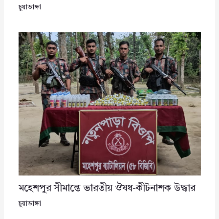
চুয়াডাঙ্গা
মহেশপুর সীমান্তে ভারতীয় ঔষধ-কীটনাশক উদ্ধার
চুয়াডাঙ্গা