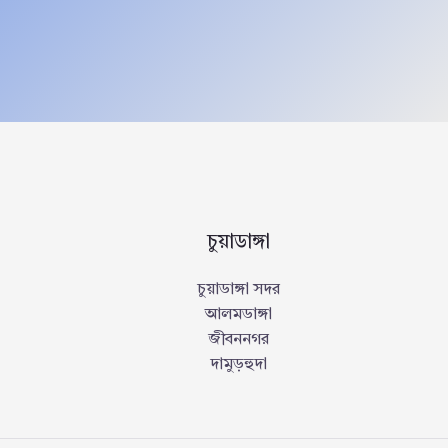
চুয়াডাঙ্গা
চুয়াডাঙ্গা সদর
আলমডাঙ্গা
জীবননগর
দামুড়হুদা