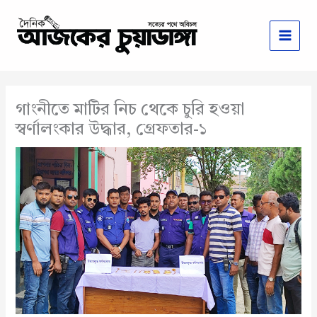
Skip
to
content
গাংনীতে মাটির নিচ থেকে চুরি হওয়া
স্বর্ণালংকার উদ্ধার, গ্রেফতার-১