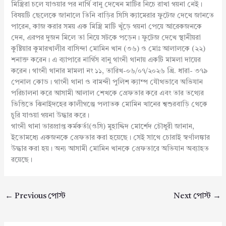
মিস্ত্রিরা চলে যাওয়ার পর নার্গি বানু দেখেন মাটির নিচে রাখা গয়না নেই।
বিষয়টি ছেলেকে জানালে তিনি বাড়ির সিসি ক্যামেরার ফুটেজ দেখে জানতে
পারেন, কাজ করার সময় এক মিস্ত্রি মাটি খুঁড়ে গয়না পেয়ে আরেকজনকে
দেন, এরপর দুজন মিলে তা নিয়ে সটকে পড়েন। ফুটেজ দেখে স্থানীয়রা
কুষ্টিয়ার কুমারখালীর বাসিন্দা মোমিন খান (৩৬) ও মোঃ আলালকে (২২)
শনাক্ত করেন। এ ব্যাপারে নার্গিস বানু গাংনী থানায় একটি মামলা দায়ের
করেন। গাংনী থানার মামলা নং ১১, তারিখ-০৬/০৭/২০২৬ খ্রি. ধারা- ৩৭৯
পেনাল কোড। গাংনী থানা ও বামন্দী পুলিশ ক্যাম্প যৌথভাবে অভিযান
পরিচালনা করে আসামী আলাল শেখকে গ্রেফতার করে এবং তার তথ্যের
ভিত্তিতে ঝিনাইদহের কালীগঞ্জে পলাতক মোমিন খানের শ্বশুরবাড়ি থেকে
চুরি যাওয়া গয়না উদ্ধার করে।
গাংনী থানা ভারপ্রাপ্ত কর্মকর্তা(ওসি) মুহাদ্দিদ মোর্শেদ চৌধুরী জানান,
ইতোমধ্যে একজনকে গ্রেফতার করা হয়েছে। সেই সাথে চোরাই স্বর্ণালঙ্কার
উদ্ধার করা হয়। অন্য আসামী মোমিন খানকে গ্রেফতারে অভিযান অব্যাহত
রয়েছে।
←
Previous পোস্ট
Next পোস্ট
→