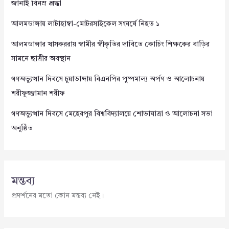
জানাই বিনম্র শ্রদ্ধা
আলমডাঙ্গায় লাটাহাম্বা-মোটরসাইকেল সংঘর্ষে নিহত ১
আলমডাঙ্গার খাসকররায় স্বামীর স্বীকৃতির দাবিতে কোচিং শিক্ষকের বাড়ির
সামনে ছাত্রীর অবস্থান
গণঅভ্যুত্থান দিবসে চুয়াডাঙ্গায় বিএনপির পুষ্পমাল্য অর্পণ ও আলোচনায়
শরীফুজ্জামান শরীফ
গণঅভ্যুত্থান দিবসে মেহেরপুর বিশ্ববিদ্যালয়ে শোভাযাত্রা ও আলোচনা সভা
অনুষ্ঠিত
মন্তব্য
প্রদর্শনের মতো কোন মন্তব্য নেই।