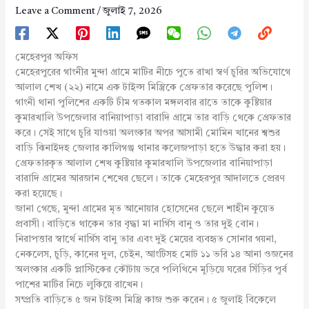
Leave a Comment
/
জুলাই 7, 2026
মেহেরপুর অফিস
মেহেরপুরের গাংনীর মুন্দা গ্রামে মাটির নীচে পুতে রাখা স্বর্ণ চুরির অভিযোগে
আলাল শেখ (২২) নামে এক টাইল্স মিস্ত্রিকে গ্রেফতার করেছে পুলিশ।
গাংনী থানা পুলিশের একটি টীম গতকাল মঙ্গলবার রাতে তাকে কুষ্টিয়ার
কুমারখালি উপজেলার বানিয়াপাড়া বারাদি গ্রামে তার বাড়ি থেকে গ্রেফতার
করে। সেই সাথে চুরি যাওয়া অলংকার অপর আসামী মোমিন খানের শ্বশুর
বাড়ি ঝিনাইদহ জেলার কালিগঞ্জ থানার কলেজপাড়া হতে উদ্ধার করা হয়।
গ্রেফতারকৃত আলাল শেখ কুষ্টিয়ার কুমারখালি উপজেলার বানিয়াপাড়া
বারাদি গ্রামের আরজান শেখের ছেলে। তাকে মেহেরপুর আদালতে প্রেরণ
করা হয়েছে।
জানা গেছে, মুন্দা গ্রামের মৃত আনোয়ার হোসেনের ছেলে শাহীন কুয়েত
প্রবাসী। বাড়িতে থাকেন তার বৃদ্ধা মা নার্গিস বানু ও তার দুই বোন।
নিরাপত্তার স্বার্থে নার্গিস বানু তার এবং দুই মেয়ের ব্যবহৃত সোনার গয়না,
নেকলেস, চুড়ি, কানের দুল, চেইন, আংটিসহ মোট ১১ ভরি ১৪ আনা ওজনের
অলংকার একটি প্লাস্টিকের কৌটায় ভরে পলিথিনে মুড়িয়ে ঘরের সিঁড়ির পূর্ব
পাশের মাটির নিচে লুকিয়ে রাখেন।
সম্প্রতি বাড়িতে ৫ জন টাইল্স মিস্ত্রি কাজ শুরু করেন। ৫ জুলাই বিকেলে