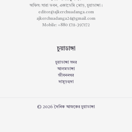
অফিস: সারা ভবন, একাডেমি মোড়, চুয়াডাঙ্গা।
editor@ajkerchuadanga.com
ajkerchuadanga24@gmail.com
Mobile: +880 1711-397172
চুয়াডাঙ্গা
চুয়াডাঙ্গা সদর
আলমডাঙ্গা
জীবননগর
দামুড়হুদা
© 2026 দৈনিক আজকের চুয়াডাঙ্গা