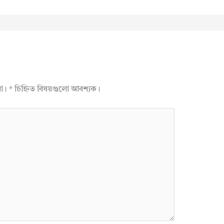
না।
*
চিহ্নিত বিষয়গুলো আবশ্যক।