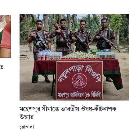
তে
মহেশপুর সীমান্তে ভারতীয় ঔষধ-কীটনাশক
উদ্ধার
চুয়াডাঙ্গা