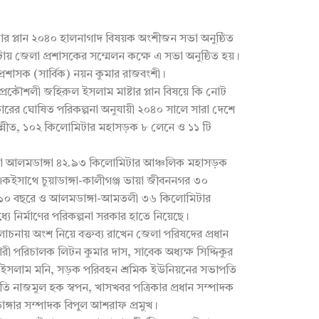
ষ্টার প্লান ২০৪০ হালনাগাদ বিষয়ক অংশীজন সভা অনুষ্ঠিত
ায় জেলা প্রশাসকের সম্মেলন কক্ষে এ সভা অনুষ্ঠিত হয়।
রশাসক (সার্বিক) নয়ন কুমার রাজবংশী।
 প্রকৌশলী জহিরুল ইসলাম মাষ্টার প্লান বিষয়ে কি নোট
রের ঘোষিত পরিকল্পনা অনুযায়ী ২০৪০ সালে সারা দেশে
নীত, ১০২ কিলোমিটার মহাসড়ক ৮ লেনে ও ১১ টি
িয়া ভায়া আলমডাঙ্গা ৪২.৯৩ কিলোমিটার আঞ্চলিক মহাসড়ক
একইসাথে চুয়াডাঙ্গা-কালীগঞ্জ ভায়া জীবননগর ৩০
১০ বছরে ও আলমডাঙ্গা-আমতলী ৩৬ কিলোমিটার
 নির্মাণের পরিকল্পনা সরকার হাতে নিয়েছে।
ায় অংশ নিয়ে বক্তব্য রাখেন জেলা পরিষদের প্রধান
কারী পরিচালক লিটন কুমার দাস, সাবেক অধ্যক্ষ সিদ্দিকুর
ইসলাম মনি, সড়ক পরিবহন শ্রমিক ইউনিয়নের সভাপতি
ি নাজমুল হক স্বপন, খাসখবর পত্রিকার প্রধান সম্পাদক
ঙ্গার সম্পাদক বিপুল আশরাফ প্রমুখ।