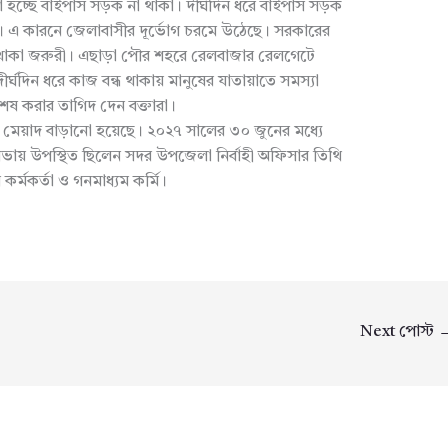
স্যা হচ্ছে বাইপাস সড়ক না থাকা। দীর্ঘদিন ধরে বাইপাস সড়ক
নি। এ কারনে জেলাবাসীর দূর্ভোগ চরমে উঠেছে। সরকারের
ড়ক থাকা জরুরী। এছাড়া পৌর শহরে রেলবাজার রেলগেটে
ীর্ঘদিন ধরে কাজ বন্ধ থাকায় মানুষের যাতায়াতে সমস্যা
 শেষ করার তাগিদ দেন বক্তারা।
র মেয়াদ বাড়ানো হয়েছে। ২০২৭ সালের ৩০ জুনের মধ্যে
য় উপস্থিত ছিলেন সদর উপজেলা নির্বাহী অফিসার তিথি
র কর্মকর্তা ও গনমাধ্যম কর্মি।
Next পোস্ট