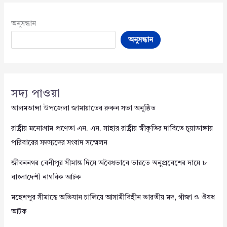
অনুসন্ধান
অনুসন্ধান
সদ্য পাওয়া
আলমডাঙ্গা উপজেলা জামায়াতের রুকন সভা অনুষ্ঠিত
রাষ্ট্রীয় মনোগ্রাম প্রণেতা এন. এন. সাহার রাষ্ট্রীয় স্বীকৃতির দাবিতে চুয়াডাঙ্গায়
পরিবারের সদস্যদের সংবাদ সম্মেলন
জীবননগর বেনীপুর সীমান্ত দিয়ে অবৈধভাবে ভারতে অনুপ্রবেশের দায়ে ৮
বাংলাদেশী নাগরিক আটক
মহেশপুর সীমান্তে অভিযান চালিয়ে আসামীবিহীন ভারতীয় মদ, গাঁজা ও ঔষধ
আটক