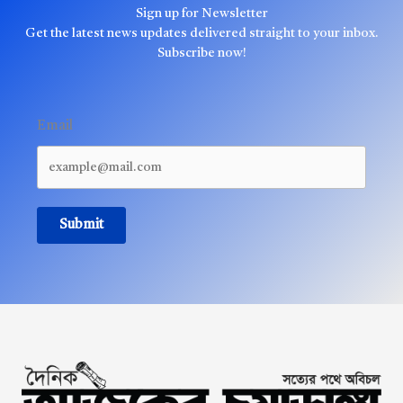
Sign up for Newsletter
Get the latest news updates delivered straight to your inbox.
Subscribe now!
Email
Submit