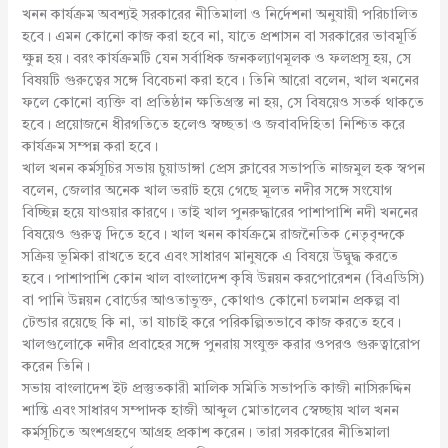
খনন কার্যক্রম অবশ্যই সরকারের নীতিমালা ও নির্দেশনা অনুযায়ী পরিচালিত
হবে। এমন কোনো কাজ করা হবে না, যাতে প্রশাসন বা সরকারের ভাবমূর্তি
ক্ষুন্ন হয়। বরং কার্যক্রমটি যেন সর্বাধিক জনকল্যাণমূলক ও ফলপ্রসূ হয়, সে
বিষয়টি গুরুত্বের সঙ্গে বিবেচনা করা হবে। তিনি আরো বলেন, খাল খননের
ফলে কোনো ব্যক্তি বা প্রতিষ্ঠান ক্ষতিগ্রস্ত না হয়, সে বিষয়েও সতর্ক থাকতে
হবে। প্রয়োজনে ধীরগতিতে হলেও স্বচ্ছতা ও জবাবদিহিতা নিশ্চিত করে
কার্যক্রম সম্পন্ন করা হবে।
খাল খনন কর্মসূচির সভায় চুয়াডাঙ্গা প্রেস ক্লাবের সভাপতি নাজমুল হক স্বপন
বলেন, জেলার অনেক খাল ভরাট হয়ে গেছে মূলত নদীর সঙ্গে সংযোগ
বিচ্ছিন্ন হয়ে যাওয়ার কারণে। তাই খাল পুনরুদ্ধারের পাশাপাশি নদী খননের
বিষয়েও গুরুত্ব দিতে হবে। খাল খনন কার্যক্রমে রাজনৈতিক নেতৃবৃন্দকে
সক্রিয় ভূমিকা রাখতে হবে এবং সাধারণ মানুষকে এ বিষয়ে উদ্বুদ্ধ করতে
হবে। পাশাপাশি কোন খাল বাংলাদেশ কৃষি উন্নয়ন করপোরেশন (বিএডিসি)
বা পানি উন্নয়ন বোর্ডের আওতাভুক্ত, কোথাও কোনো চলমান প্রকল্প বা
টেন্ডার রয়েছে কি না, তা যাচাই করে পরিকল্পিতভাবে কাজ করতে হবে।
খালগুলোকে নদীর প্রবাহের সঙ্গে পুনরায় সংযুক্ত করার ওপরও গুরুত্বারোপ
করেন তিনি।
সভায় বাংলাদেশ ইট প্রস্তুতকারী মালিক সমিতি সভাপতি কাজী নাসিরুদ্দিন
শান্তি এবং সাধারণ সম্পাদক হাজী আব্দুল মোতালেব স্বেচ্ছায় খাল খনন
কর্মসূচিতে অংশগ্রহণে আগ্রহ প্রকাশ করেন। তারা সরকারের নীতিমালা