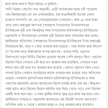
করে কাজ করতে গিয়ে ঘটেছে এ দুর্ঘটনা।
পানি উন্নয়ন বোর্ডের তথ্য অনুযায়ী, ২৪টি প্যাকেজের মধ্যে ৪টি প্যাকেজ
পায় ঝিনাইদহের এস এম এন্টারপ্রাইজ, যার স্বত্বাধিকারী সাবেক জেলা
ছাত্রদল সভাপতি এস এম সোমেনুজ্জামান (সোমেন)। প্রায় ১৯ লাখ টাকা
ব্যয়ে এসব প্রকল্পের আওতায় শৈলকূপা উপজেলার নিত্যানন্দনপুর
ইউনিয়নের দুটি এবং ঝিনাইদহ সদর উপজেলার হরিশংকরপুর ইউনিয়নের
চন্দ্রাজানি ও সিতারামপুর এলাকায় দুটি ব্রিজের কাজ বাস্তবায়ন করা হচ্ছে।
স্থানীয়দের অভিযোগ, শৈলকূপার নিত্যানন্দনপুর ইউনিয়নের উভয় প্রকল্পেই
নিম্নমানের ইট, বালু ও খোয়া ব্যবহার করা হয়েছে। তারা কাজে বাধা দিলেও
তা উপেক্ষা করে নির্মাণকাজ সম্পন্ন করা হয়। তাদের দাবি, পুরাতন
ব্রিজগুলো নতুন নির্মিত ব্রিজের তুলনায় অনেক বেশি মজবুত ছিল। পুরাতন
ব্রিজের বিমে যেখানে ৯টি করে রড ব্যবহার করা হয়েছিল, সেখানে নতুন
কাজে মাত্র ৪টি করে রড ব্যবহার করা হয়েছে। এছাড়া পুরাতন ব্রিজ ভেঙে
পাওয়া ইটের খোয়াও ঢালাইয়ের কাজে ব্যবহার করা হয়েছে বলে অভিযোগ
রয়েছে। গতকাল বৃহস্পতিবার সকালে হরিশংকরপুর ইউনিয়নের ৪ নম্বর
ওয়ার্ডের চন্দ্রাজানি গ্রামের ক্যানালের ব্রিজে ঢালাই কাজ শুরু হয়। কিছুক্ষণ
পরই হঠাৎ করে ব্রিজের নিচের শাটারিং সরে গিয়ে ভেঙে পড়ে এবং ব্রিজের
একটি অংশ ধসে যায়। এ সময় স্থানীয় জনতা ক্ষুব্ধ হয়ে কাজ বন্ধ করে দেয়।
স্থানীয়দের ভাষ্যমতে, চন্দ্রাজানি ক্যানালের এই ব্রিজটি অত্যন্ত গুরুত্বপূর্ণ।
প্রতিদিন প্রায় ৬ থেকে ৭ হাজার মানুষ এ সেতু ব্যবহার করে যাতায়াত