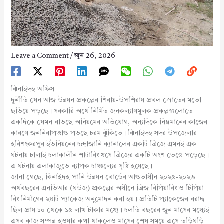
Leave a Comment
/
জুন 26, 2026
ঝিনাইদহ অফিস
দুর্নীতি যেন আজ উন্নয়ন প্রকল্পের শিরায়-উপশিরায় প্রবল স্রোতের মতো
ছড়িয়ে পড়ছে। সরকারি অর্থে নির্মিত জনকল্যাণমূলক প্রকল্পগুলোতে
একদিকে যেমন বাড়ছে অনিয়মের অভিযোগ, অন্যদিকে নিম্নমানের কাজের
কারণে জননিরাপত্তাও পড়ছে চরম ঝুঁকিতে। ঝিনাইদহ সদর উপজেলার
হরিশংকরপুর ইউনিয়নের চন্দ্রাজানি ক্যানালের একটি ব্রিজে এমনই এক
ঘটনায় ঢালাই চলাকালীন শাটারিং ধসে ব্রিজের একটি অংশ ভেঙে পড়েছে।
এ ঘটনায় এলাকাজুড়ে ব্যাপক চাঞ্চল্যের সৃষ্টি হয়েছে।
জানা গেছে, ঝিনাইদহ পানি উন্নয়ন বোর্ডের আওতাধীন ২০২৫-২০২৬
অর্থবছরের এনডিআর (ঘউজ) প্রকল্পের অধীনে ব্রিজ রিপিয়ারিং ও টিপিয়া
রিং নির্মাণের ২৪টি প্যাকেজ অনুমোদন করা হয়। প্রতিটি প্যাকেজের বরাদ্দ
ছিল প্রায় ১০ থেকে ১৫ লাখ টাকার মধ্যে। চলতি বছরের জুন মাসের মধ্যেই
এসব কাজ সম্পন্ন হওয়ার কথা থাকলেও মাসের শেষ সময়ে এসে তড়িঘড়ি