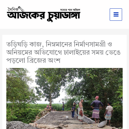
Skip
to
content
তড়িঘড়ি কাজ, নিম্নমানের নির্মাণসামগ্রী ও
অনিয়মের অভিযোগে ঢালাইয়ের সময় ভেঙে
পড়লো ব্রিজের অংশ