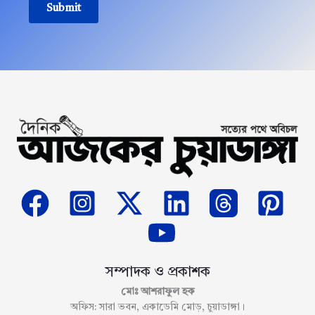
Submit
সম্পাদক ও প্রকাশক
মোঃ আশরাফুল হক
অফিস: সারা ভবন, একাডেমি মোড়, চুয়াডাঙ্গা।