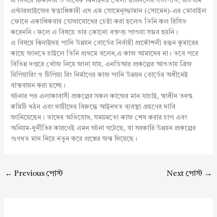
এ বিষয়ে ঠিকাদার ও সাবেক ঝিনাইদহ জেলা ছাত্রদলের সভাপতি, এস এম
এন্টারপ্রাইজের স্বত্বাধিকারী এস এম সোমেনুজ্জামান (সোমেন)-এর মোবাইল
ফোনে একাধিকবার যোগাযোগের চেষ্টা করা হলেও তিনি কল রিসিভ
করেননি। ফলে এ বিষয়ে তার কোনো বক্তব্য পাওয়া সম্ভব হয়নি।
এ বিষয়ে ঝিনাইদহ পানি উন্নয়ন বোর্ডের নির্বাহী প্রকৌশলী রঞ্জন কুমারের
কাছে জানতে চাইলে তিনি প্রথমে বলেন,এ কাজ আমাদের না। তবে পরে
বিভিন্ন দপ্তরে খোঁজ নিয়ে জানা যায়, এনডিআর প্রকল্পের আওতায় ব্রিজ
রিপিয়ারিং ও টিপিয়া রিং নির্মাণের কাজ পানি উন্নয়ন বোর্ডের অধীনেই
বাস্তবায়ন করা হচ্ছে।
ঘটনার পর এলাকাবাসী প্রকল্পের সকল কাজের মান যাচাই, স্বাধীন তদন্ত
কমিটি গঠন এবং দায়ীদের বিরুদ্ধে আইনগত ব্যবস্থা গ্রহণের দাবি
জানিয়েছেন। তাদের অভিযোগ, সময়মতো কাজ শেষ করার চাপ এবং
অনিয়ম-দুর্নীতির কারণেই এমন ঘটনা ঘটেছে, যা সরকারি উন্নয়ন প্রকল্পের
গুণগত মান নিয়ে নতুন করে প্রশ্নের জন্ম দিয়েছে।
←
Previous পোস্ট
Next পোস্ট
→