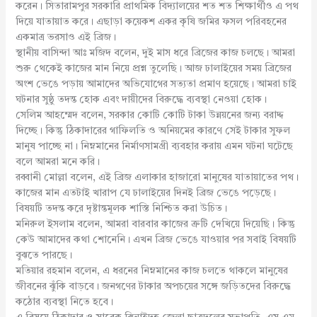
করেন। সিতারামপুর সরকারি প্রাথমিক বিদ্যালয়ের শত শত শিক্ষার্থীও এ পথ
দিয়ে যাতায়াত করে। এছাড়া কয়েকশ একর কৃষি জমির ফসল পরিবহনের
একমাত্র ভরসাও এই ব্রিজ।
স্থানীয় বাসিন্দা আঃ মজিদ বলেন, দুই মাস ধরে ব্রিজের কাজ চলছে। আমরা
শুরু থেকেই কাজের মান নিয়ে প্রশ্ন তুলেছি। আজ ঢালাইয়ের সময় ব্রিজের
অংশ ভেঙে পড়ায় আমাদের অভিযোগের সত্যতা প্রমাণ হয়েছে। আমরা চাই
ঘটনার সুষ্ঠু তদন্ত হোক এবং দায়ীদের বিরুদ্ধে ব্যবস্থা নেওয়া হোক।
সেলিম আহম্মেদ বলেন, সরকার কোটি কোটি টাকা উন্নয়নের জন্য বরাদ্দ
দিচ্ছে। কিন্তু ঠিকাদারের গাফিলতি ও অনিয়মের কারণে সেই টাকার সুফল
মানুষ পাচ্ছে না। নিম্নমানের নির্মাণসামগ্রী ব্যবহার করায় এমন ঘটনা ঘটেছে
বলে আমরা মনে করি।
রব্বানী মোল্লা বলেন, এই ব্রিজ এলাকার হাজারো মানুষের যাতায়াতের পথ।
কাজের মান এতটাই খারাপ যে ঢালাইয়ের দিনই ব্রিজ ভেঙে পড়েছে।
বিষয়টি তদন্ত করে দৃষ্টান্তমূলক শাস্তি নিশ্চিত করা উচিত।
মনিরুল ইসলাম বলেন, আমরা বারবার কাজের ত্রুটি দেখিয়ে দিয়েছি। কিন্তু
কেউ আমাদের কথা শোনেনি। এখন ব্রিজ ভেঙে যাওয়ার পর সবাই বিষয়টি
বুঝতে পারছে।
মতিয়ার রহমান বলেন, এ ধরনের নিম্নমানের কাজ চলতে থাকলে মানুষের
জীবনের ঝুঁকি বাড়বে। জনগণের টাকার অপচয়ের সঙ্গে জড়িতদের বিরুদ্ধে
কঠোর ব্যবস্থা নিতে হবে।