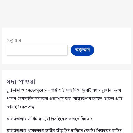
অনুসন্ধান
অনুসন্ধান
সদ্য পাওয়া
চুয়াডাঙ্গা ও মেহেরপুরে ভাবগাম্ভীর্যের মধ্য দিয়ে জুলাই গণঅভ্যুত্থান দিবস
পালন বৈষম্যহীন সমাজের প্রত্যাশায় যারা আত্মত্যাগ করেছেন তাদের প্রতি
জানাই বিনম্র শ্রদ্ধা
আলমডাঙ্গায় লাটাহাম্বা-মোটরসাইকেল সংঘর্ষে নিহত ১
আলমডাঙ্গার খাসকররায় স্বামীর স্বীকৃতির দাবিতে কোচিং শিক্ষকের বাড়ির