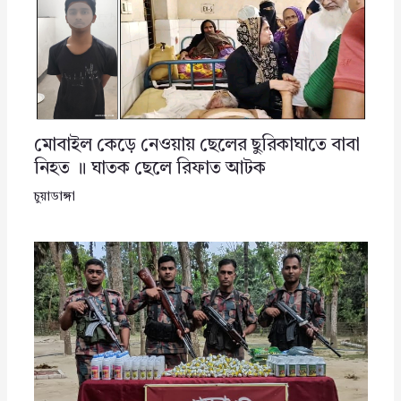
মোবাইল কেড়ে নেওয়ায় ছেলের ছুরিকাঘাতে বাবা
নিহত ॥ ঘাতক ছেলে রিফাত আটক
চুয়াডাঙ্গা