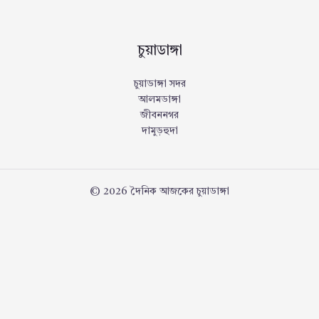
চুয়াডাঙ্গা
চুয়াডাঙ্গা সদর
আলমডাঙ্গা
জীবননগর
দামুড়হুদা
© 2026 দৈনিক আজকের চুয়াডাঙ্গা