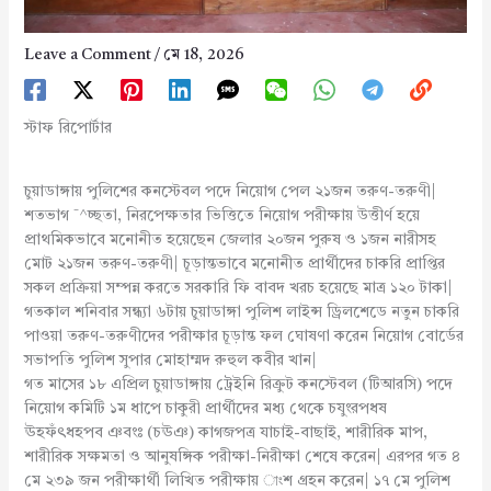
Leave a Comment
/
মে 18, 2026
স্টাফ রিপোর্টার
চুয়াডাঙ্গায় পুলিশের কনস্টেবল পদে নিয়োগ পেল ২১জন তরুণ-তরুণী|
শতভাগ ¯^চ্ছতা, নিরপেক্ষতার ভিত্তিতে নিয়োগ পরীক্ষায় উত্তীর্ণ হয়ে
প্রাথমিকভাবে মনোনীত হয়েছেন জেলার ২০জন পুরুষ ও ১জন নারীসহ
মোট ২১জন তরুণ-তরুণী| চূড়ান্তভাবে মনোনীত প্রার্থীদের চাকরি প্রাপ্তির
সকল প্রক্রিয়া সম্পন্ন করতে সরকারি ফি বাবদ খরচ হয়েছে মাত্র ১২০ টাকা|
গতকাল শনিবার সন্ধ্যা ৬টায় চুয়াডাঙ্গা পুলিশ লাইন্স ড্রিলশেডে নতুন চাকরি
পাওয়া তরুণ-তরুণীদের পরীক্ষার চূড়ান্ত ফল ঘোষণা করেন নিয়োগ বোর্ডের
সভাপতি পুলিশ সুপার মোহাম্মদ রুহুল কবীর খান|
গত মাসের ১৮ এপ্রিল চুয়াডাঙ্গায় ট্রেইনি রিক্রুট কনস্টেবল (টিআরসি) পদে
নিয়োগ কমিটি ১ম ধাপে চাকুরী প্রার্থীদের মধ্য থেকে চযুংরপধষ
ঊহফঁৎধহপব ঞবংঃ (চঊঞ) কাগজপত্র যাচাই-বাছাই, শারীরিক মাপ,
শারীরিক সক্ষমতা ও আনুষঙ্গিক পরীক্ষা-নিরীক্ষা শেষে করেন| এরপর গত ৪
মে ২৩৯ জন পরীক্ষার্থী লিখিত পরীক্ষায় াংশ গ্রহন করেন| ১৭ মে পুলিশ