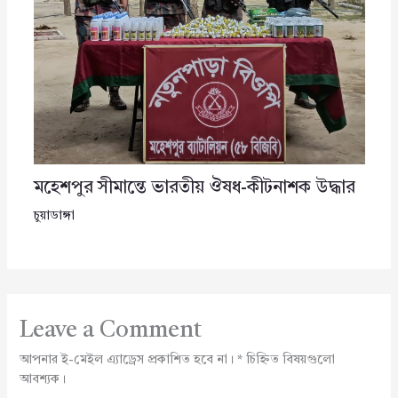
মহেশপুর সীমান্তে ভারতীয় ঔষধ-কীটনাশক উদ্ধার
চুয়াডাঙ্গা
Leave a Comment
আপনার ই-মেইল এ্যাড্রেস প্রকাশিত হবে না।
*
চিহ্নিত বিষয়গুলো
আবশ্যক।