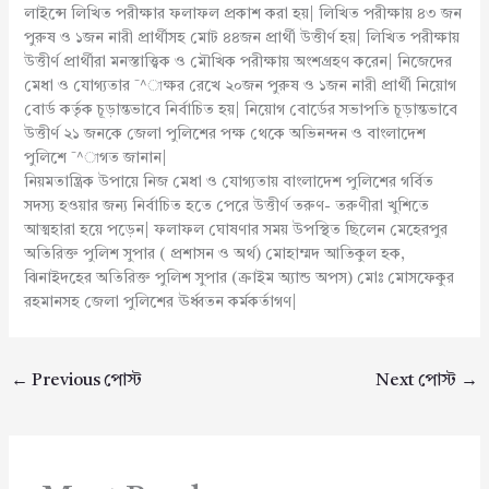
লাইন্সে লিখিত পরীক্ষার ফলাফল প্রকাশ করা হয়| লিখিত পরীক্ষায় ৪৩ জন
পুরুষ ও ১জন নারী প্রার্থীসহ মোট ৪৪জন প্রার্থী উত্তীর্ণ হয়| লিখিত পরীক্ষায়
উত্তীর্ণ প্রার্থীরা মনস্তাত্ত্বিক ও মৌখিক পরীক্ষায় অংশগ্রহণ করেন| নিজেদের
মেধা ও যোগ্যতার ¯^াক্ষর রেখে ২০জন পুরুষ ও ১জন নারী প্রার্থী নিয়োগ
বোর্ড কর্তৃক চূড়ান্তভাবে নির্বাচিত হয়| নিয়োগ বোর্ডের সভাপতি চূড়ান্তভাবে
উত্তীর্ণ ২১ জনকে জেলা পুলিশের পক্ষ থেকে অভিনন্দন ও বাংলাদেশ
পুলিশে ¯^াগত জানান|
নিয়মতান্ত্রিক উপায়ে নিজ মেধা ও যোগ্যতায় বাংলাদেশ পুলিশের গর্বিত
সদস্য হওয়ার জন্য নির্বাচিত হতে পেরে উত্তীর্ণ তরুণ- তরুণীরা খুশিতে
আত্মহারা হয়ে পড়েন| ফলাফল ঘোষণার সময় উপস্থিত ছিলেন মেহেরপুর
অতিরিক্ত পুলিশ সুপার ( প্রশাসন ও অর্থ) মোহাম্মদ আতিকুল হক,
ঝিনাইদহের অতিরিক্ত পুলিশ সুপার (ক্রাইম অ্যান্ড অপস) মোঃ মোসফেকুর
রহমানসহ জেলা পুলিশের ঊর্ধ্বতন কর্মকর্তাগণ|
←
Previous পোস্ট
Next পোস্ট
→