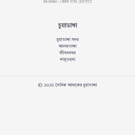
Mobile: +880 1711-397172
চুয়াডাঙ্গা
চুয়াডাঙ্গা সদর
আলমডাঙ্গা
জীবননগর
দামুড়হুদা
© 2026 দৈনিক আজকের চুয়াডাঙ্গা