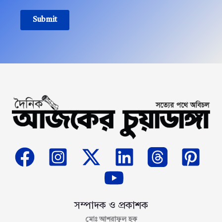
Submit
সম্পাদক ও প্রকাশক
মোঃ আশরাফুল হক