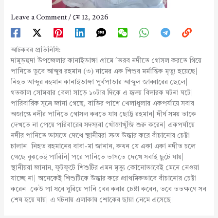
Leave a Comment
/
মে 12, 2026
আটকবর প্রতিনিধি:
দামুড়হুদা উপজেলার কানাইডাঙ্গা গ্রামে ˆভরব নদীতে গোসল করতে গিয়ে
পানিতে ডুবে আব্দুর রহমান (৩) নামের এক শিশুর মর্মান্তিক মৃত্যু হয়েছে|
নিহত আব্দুর রহমান কানাইডাঙ্গা পূর্বপাড়ার আব্দুল জাব্বারের ছেলে|
গতকাল সোমবার বেলা সাড়ে ১০টার দিকে এ হৃদয় বিদারক ঘটনা ঘটে|
পারিবারিক সূত্রে জানা গেছে, বাড়ির পাশে খেলাধুলার একপর্যায়ে সবার
অজান্তে নদীর পানিতে গোসল করতে যায় ছোট্ট রহমান| দীর্ঘ সময় তাকে
দেখতে না পেয়ে পরিবারের সদস্যরা খোঁজাখুঁজি শুরু করেন| একপর্যায়ে
নদীর পানিতে ভাসতে দেখে স্থানীয়রা দ্রুত উদ্ধার করে বাঁচানোর চেষ্টা
চালান| নিহত রহমানের বাবা-মা জানান, কখন যে একা একা নদীত চলে
গেছে বুঝতেই পারিনি| পরে পানিতে ভাসতে দেখে সবাই ছুটে যায়|
স্থানীয়রা জানান, ফুটফুটে শিশুটির এমন মৃত্যু কোনোভাবেই মেনে নেওয়া
যাচ্ছে না| অনেকেই শিশুটিকে উদ্ধার করে প্রাথমিকভাবে বাঁচানোর চেষ্টা
করেন| কেউ পা ধরে ঘুরিয়ে পানি বের করার চেষ্টা করেন, তবে ততক্ষণে সব
শেষ হয়ে যায়| এ ঘটনায় এলাকায় শোকের ছায়া নেমে এসেছে|