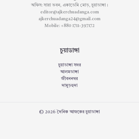
অফিস: সারা ভবন, একাডেমি মোড়, চুয়াডাঙ্গা।
editor@ajkerchuadanga.com
ajkerchuadanga24@gmail.com
Mobile: +880 1711-397172
চুয়াডাঙ্গা
চুয়াডাঙ্গা সদর
আলমডাঙ্গা
জীবননগর
দামুড়হুদা
© 2026 দৈনিক আজকের চুয়াডাঙ্গা