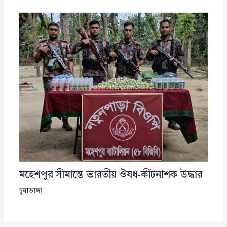
মহেশপুর সীমান্তে ভারতীয় ঔষধ-কীটনাশক উদ্ধার
চুয়াডাঙ্গা