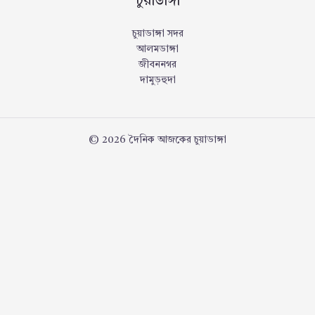
চুয়াডাঙ্গা
চুয়াডাঙ্গা সদর
আলমডাঙ্গা
জীবননগর
দামুড়হুদা
© 2026 দৈনিক আজকের চুয়াডাঙ্গা