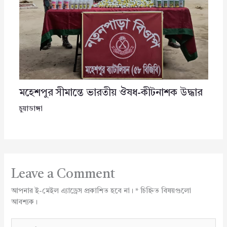
মহেশপুর সীমান্তে ভারতীয় ঔষধ-কীটনাশক উদ্ধার
চুয়াডাঙ্গা
Leave a Comment
আপনার ই-মেইল এ্যাড্রেস প্রকাশিত হবে না।
*
চিহ্নিত বিষয়গুলো
আবশ্যক।
Type