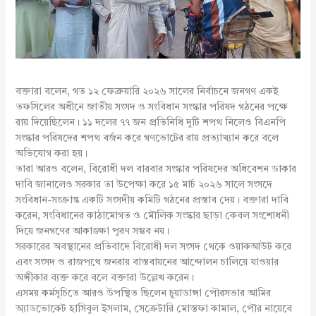
বক্তারা বলেন, গত ১২ ফেব্রুয়ারি ২০২৬ সালের নির্বাচনে জনগণ একই
তফসিলের অধীনে জাতীয় সংসদ ও সংবিধান সংস্কার পরিষদ গঠনের পক্ষে
রায় দিয়েছিলেন। ১১ দলের ৭৭ জন প্রতিনিধি দুটি শপথ নিলেও বিএনপি
সংস্কার পরিষদের শপথ বর্জন করে গণভোটের রায় প্রত্যাখ্যান করে বলে
অভিযোগ করা হয়।
তারা আরও বলেন, বিরোধী দল বারবার সংস্কার পরিষদের অধিবেশন ডাকার
দাবি জানালেও সরকার তা উপেক্ষা করে ১৫ মার্চ ২০২৬ সালে সংসদে
সংবিধান-সংক্রান্ত একটি সংসদীয় কমিটি গঠনের প্রস্তাব দেয়। বক্তারা দাবি
করেন, সংবিধানের কাঠামোগত ও মৌলিক সংস্কার ছাড়া কেবল সংশোধনী
দিয়ে জনগণের আকাঙ্ক্ষা পূরণ সম্ভব নয়।
সরকারের অবস্থানের প্রতিবাদে বিরোধী দল সংসদ থেকে ওয়াকআউট করে
এবং সংসদ ও রাজপথে জনরায় বাস্তবায়নের আন্দোলন চালিয়ে যাওয়ার
অঙ্গীকার ব্যক্ত করে বলে বক্তারা উল্লেখ করেন।
এসময় কর্মসূচিতে আরও উপস্থিত ছিলেন চুয়াডাঙ্গা পৌরসভার আমির
অ্যাডভোকেট হাসিবুল ইসলাম, সেক্রেটারি মোস্তফা কামাল, পৌর নায়েবে