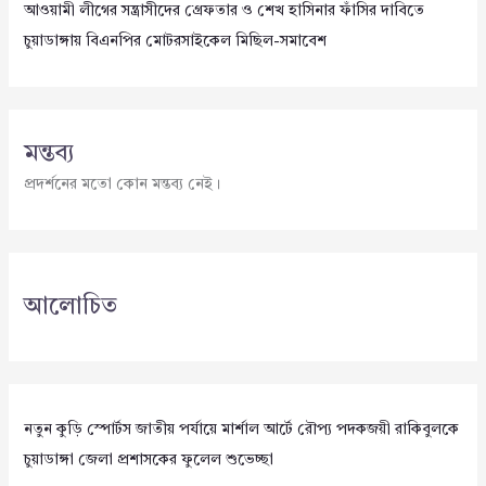
আওয়ামী লীগের সন্ত্রাসীদের গ্রেফতার ও শেখ হাসিনার ফাঁসির দাবিতে
চুয়াডাঙ্গায় বিএনপির মোটরসাইকেল মিছিল-সমাবেশ
মন্তব্য
প্রদর্শনের মতো কোন মন্তব্য নেই।
আলোচিত
নতুন কুড়ি স্পোর্টস জাতীয় পর্যায়ে মার্শাল আর্টে রৌপ্য পদকজয়ী রাকিবুলকে
চুয়াডাঙ্গা জেলা প্রশাসকের ফুলেল শুভেচ্ছা