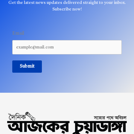
Get the latest news updates delivered straight to your inbox.
Subscribe now!
Email
Submit