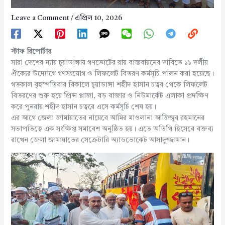
Leave a Comment
/
এপ্রিল 10, 2026
স্টাফ রিপোর্টার
সারা দেশের ন্যায় চুয়াডাঙ্গায় গণভোটের রায় বাস্তবায়নের দাবিতে ১১ দলীয়
ঐক্যের উদ্যোগে গণসংযোগ ও লিফলেট বিতরণ কর্মসূচি পালন করা হয়েছে।
গতকাল বৃহস্পতিবার বিকালে চুয়াডাঙ্গা শহীদ হাসান চত্বর থেকে লিফলেট
বিতরণের শুরু হয়ে প্রিন্স প্লাজা, বড় বাজার ও নিউমার্কেট এলাকা প্রদক্ষিণ
করে পুনরায় শহীদ হাসান চত্বরে এসে কর্মসূচি শেষ হয়।
এর আগে জেলা জামায়াতের নায়েবে আমির মাওলানা আজিজুর রহমানের
সভাপতিত্বে এক সংক্ষিপ্ত সমাবেশ অনুষ্ঠিত হয়। এতে অতিথি হিসেবে বক্তব্য
রাখেন জেলা জামায়াতের সেক্রেটারি অ্যাডভোকেট আসাদুজ্জামান।