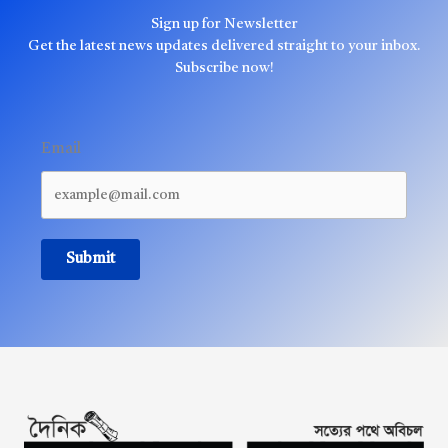
Sign up for Newsletter
Get the latest news updates delivered straight to your inbox.
Subscribe now!
Email
Submit