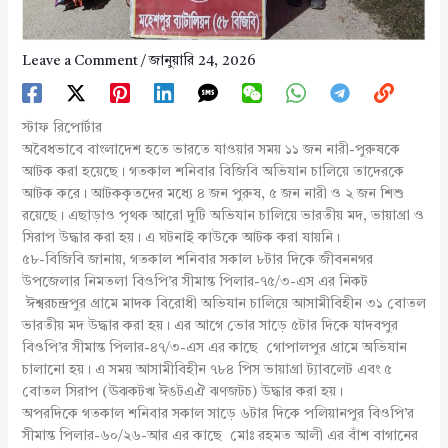
Leave a Comment
/
জানুয়ারি 24, 2026
স্টাফ রিপোর্টার
অবৈধভাবে বাংলাদেশ হতে ভারতে যাওয়ার সময় ১১ জন নারী-পুরুষকে
আটক করা হয়েছে। গতকাল শনিবার বিজিবি অভিযান চালিয়ে তাদেরকে
আটক করে। আটককৃতদের মধ্যে ৪ জন পুরুষ, ৫ জন নারী ও ২ জন শিশু
রয়েছে। এছাড়াও পৃথক আরো দুটি অভিযান চালিয়ে ভারতীয় মদ, ভায়াগ্রা ও
সিরাপ উদ্ধার করা হয়। এ ঘটনাই কাউকে আটক করা যায়নি।
৫৮-বিজিবি জানায়, গতকাল শনিবার সকাল ৮টার দিকে জীবননগর
উপজেলার নিমতলা বিওপি’র সীমান্ত পিলার-৭৫/৩-এস এর নিকট
ঈশ্বরচন্দ্রপুর গ্রামে মাদক বিরোধী অভিযান চালিয়ে আসামীবিহীন ৩১ বোতল
ভারতীয় মদ উদ্ধার করা হয়। এর আগে ভোর সাড়ে ৫টার দিকে যাদবপুর
বিওপি’র সীমান্ত পিলার-৪৭/৩-এস এর কাছে গোপালপুর গ্রামে অভিযান
চালানো হয়। এ সময় আসামীবিহীন ৭৮৪ পিস ভায়াগ্রা ট্যাবলেট এবং ৫
বোতল সিরাপ (ঊঝকটঋ ঈঙটএঐ ঝণজটচ) উদ্ধার করা হয়।
অপরদিকে গতকাল শনিবার সকাল সাড়ে ৬টার দিকে পলিয়ানপুর বিওপি’র
সীমান্ত পিলার-৬০/২৬-আর এর কাছে মোঃ রহমত আলী এর বাঁশ বাগানের