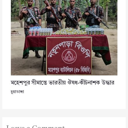
মহেশপুর সীমান্তে ভারতীয় ঔষধ-কীটনাশক উদ্ধার
চুয়াডাঙ্গা