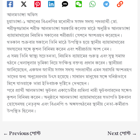
আলমডাঙ্গা অফিস
চুয়াডাঙ্গা-১ আসনের বিএনপির মনোনীত সংসদ সদস্য পদপ্রার্থী মো.
শরীফুজ্জামান শরীফ আলমডাঙ্গা সরকারি কলেজ মাঠে অনুষ্ঠিত আলমডাঙ্গা
ব্যায়ামাগারের নিয়মিত সকালের শরীরচর্চা সেশনে অংশগ্রহণ করেছেন।
গতকাল শুক্রবার সকালে তিনি মাঠে উপস্থিত হয়ে স্থানীয় ব্যায়ামাগারের
সদস্যদের সঙ্গে কুশল বিনিময় করেন এবং শরীরচর্চায় অংশ নেন।
এ সময় তিনি স্বাস্থ্য সচেতনতা, নিয়মিত ব্যায়ামের গুরুত্ব এবং সুস্থ সমাজ
গঠনে খেলাধুলার ভূমিকা নিয়ে সংক্ষিপ্ত বক্তব্য প্রদান করেন। স্থানীয়রা
জানিয়েছেন, একজন জাতীয় সংসদ সদস্য পদপ্রার্থীর এমন সরাসরি অংশগ্রহণ
তাদের জন্য অনুপ্রেরণার উৎস হয়েছে। সাধারণ মানুষের সঙ্গে ঘনিষ্ঠভাবে
মিশে যাওয়াকে তারা ইতিবাচক দৃষ্টিতে দেখছেন।
পরে প্রার্থী আলমডাঙ্গা ফুটবল একাডেমীর প্রমিলা নারী ফুটবলারদের সঙ্গেও
কুশল বিনিময় করেন। অনুষ্ঠানে আলমডাঙ্গা ব্যায়ামাগারের সভাপতি ইকবাল
হোসেনসহ নেতৃবৃন্দ এবং বিএনপি ও অঙ্গসংগঠনের স্থানীয় নেতা-কর্মীরাও
উপস্থিত ছিলেন।
←
Previous পোস্ট
Next পোস্ট
→