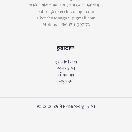
অফিস: সারা ভবন, একাডেমি মোড়, চুয়াডাঙ্গা।
editor@ajkerchuadanga.com
ajkerchuadanga24@gmail.com
Mobile: +880 1711-397172
চুয়াডাঙ্গা
চুয়াডাঙ্গা সদর
আলমডাঙ্গা
জীবননগর
দামুড়হুদা
© 2026 দৈনিক আজকের চুয়াডাঙ্গা