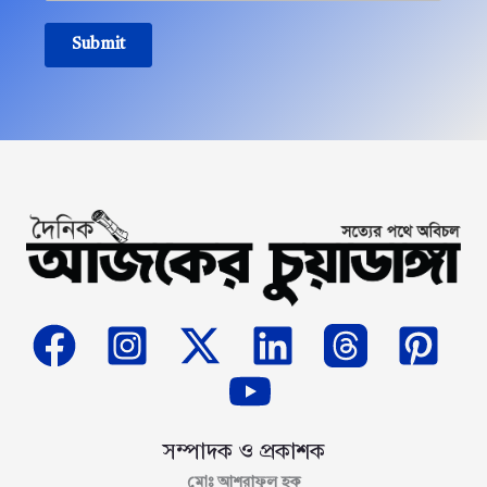
Submit
সম্পাদক ও প্রকাশক
মোঃ আশরাফুল হক