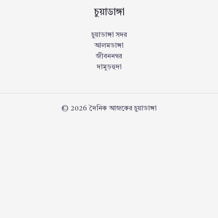
চুয়াডাঙ্গা
চুয়াডাঙ্গা সদর
আলমডাঙ্গা
জীবননগর
দামুড়হুদা
© 2026 দৈনিক আজকের চুয়াডাঙ্গা