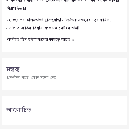
জীবননগর সীমান্ত এলাকা থেকে আসামীবিহীন ভারতীয় মদ ও নেশাজাতীয়
সিরাপ উদ্ধার
১২ বছর পর আলমডাঙ্গা মুক্তিযোদ্ধা সাংস্কৃতিক সংসদের নতুন কমিটি,
সভাপতি আতিক বিশ্বাস, সম্পাদক মোমিন আলী
গাংনীতে তিন ঘন্টায় সাপের কামড়ে আহত ৩
মন্তব্য
প্রদর্শনের মতো কোন মন্তব্য নেই।
আলোচিত