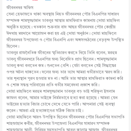
জীবননগর অফিস
সেনা হেফাজতে থাকা অবস্থায় নিহত জীবননগর পৌর বিএনপির সাধারণ
সম্পাদক শামসুজ্জামান ডাবলুর আত্মার মাগফিরাত কামনায় দোয়া মাহফিল
অনুষ্ঠিত হয়েছে। গতকাল শুক্রবার বাদ আছর জীবননগর পৌর কেন্দ্রীয়
ঈদগাহ ময়দানে আয়োজন করা হয় এই দোয়া অনুষ্ঠান। দোয়া মাহফিলে
জীবননগর উপজেলা ও পৌর বিএনপি এবং অঙ্গসংগঠনের নেতৃবৃন্দ উপস্থিত
ছিলেন।
ডাবলুর রাজনৈতিক জীবনের স্মৃতিচারণ করতে গিয়ে তিনি বলেন, মরহুম
ডাবলু জীবননগরে বিএনপির জন্য নিবেদিত প্রাণ ছিলেন। শামসুজ্জামান
ডাবলু কথা বলতেন কম। শুনতেন বেশি। যেটা বলতেন সেই সিদ্ধান্তের
ওপর অটল থাকতেন। দলের জন্য তার ত্যাগ আমরা গভীরভাবে স্মরণ করি।
তার শূন্যস্থান পূরণ হওয়ার মত না। আমি তার আত্মার মাগফিরাত কামনা করি
ও শোক সন্তপ্ত পরিবারের প্রতি গভীর সমবেদনা প্রকাশ করি।
দোয়া মাহফিলে মরহুম শামসুজ্জামান ডাবলুর বড় ভাই শরিফুল ইসলাম
কাজল বলেন, আমার ভাইকে নির্মমভাবে হত্যা করা হয়েছে। আমরা যেন
ভাইয়ের হত্যার বিচার চোখে দেখে যেতে পারি। আপনারা সেই ব্যবস্থা
করেন। আমরা এই হত্যাকাণ্ডের সঠিক বিচার চাই।
দোয়া মাহফিলে আরও উপস্থিত ছিলেন জীবননগর পৌর বিএনপির সভাপতি
শাহজাহান কবীর, জীবননগর উপজেলা বিএনপির সাধারণ সম্পাদক
শাহজাহান আলী, সিনিয়র সহসভাপতি আবুল কালাম আজাদ, জীবননগর