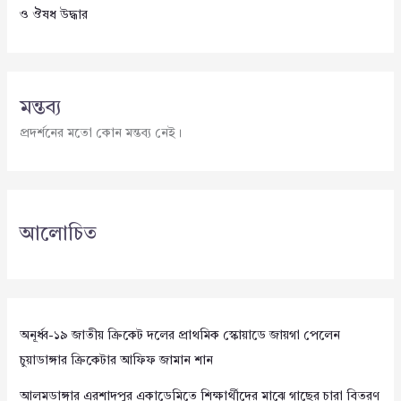
ও ঔষধ উদ্ধার
মন্তব্য
প্রদর্শনের মতো কোন মন্তব্য নেই।
আলোচিত
অনূর্ধ্ব-১৯ জাতীয় ক্রিকেট দলের প্রাথমিক স্কোয়াডে জায়গা পেলেন
চুয়াডাঙ্গার ক্রিকেটার আফিফ জামান শান
আলমডাঙ্গার এরশাদপুর একাডেমিতে শিক্ষার্থীদের মাঝে গাছের চারা বিতরণ