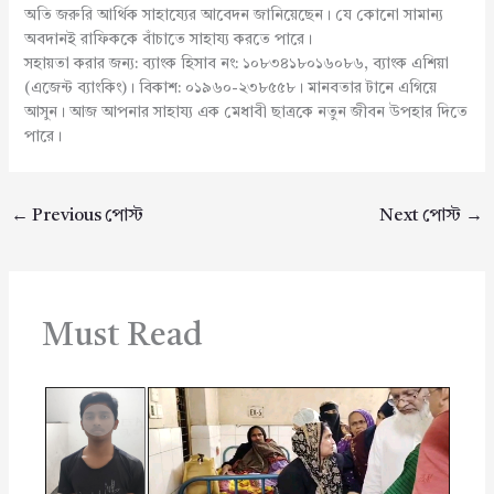
অতি জরুরি আর্থিক সাহায্যের আবেদন জানিয়েছেন। যে কোনো সামান্য
অবদানই রাফিককে বাঁচাতে সাহায্য করতে পারে।
সহায়তা করার জন্য: ব্যাংক হিসাব নং: ১০৮৩৪১৮০১৬০৮৬, ব্যাংক এশিয়া
(এজেন্ট ব্যাংকিং)। বিকাশ: ০১৯৬০-২৩৮৫৫৮। মানবতার টানে এগিয়ে
আসুন। আজ আপনার সাহায্য এক মেধাবী ছাত্রকে নতুন জীবন উপহার দিতে
পারে।
←
Previous পোস্ট
Next পোস্ট
→
Must Read