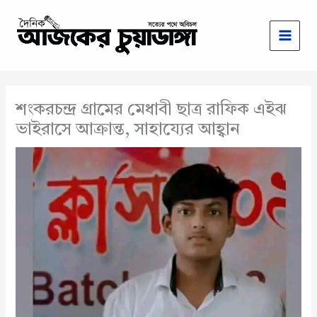
Skip
to
content
শংকরচন্দ্র গ্রামের মেধাবী ছাত্র রাফিক এইঝ
ভাইরাসে আক্রান্ত, সাহায্যের আহ্বান