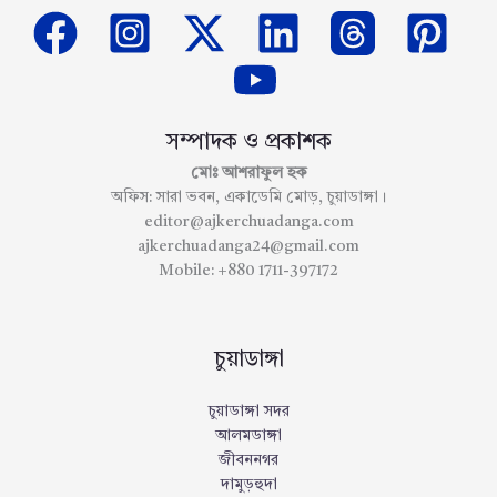
সম্পাদক ও প্রকাশক
মোঃ আশরাফুল হক
অফিস: সারা ভবন, একাডেমি মোড়, চুয়াডাঙ্গা।
editor@ajkerchuadanga.com
ajkerchuadanga24@gmail.com
Mobile: +880 1711-397172
চুয়াডাঙ্গা
চুয়াডাঙ্গা সদর
আলমডাঙ্গা
জীবননগর
দামুড়হুদা