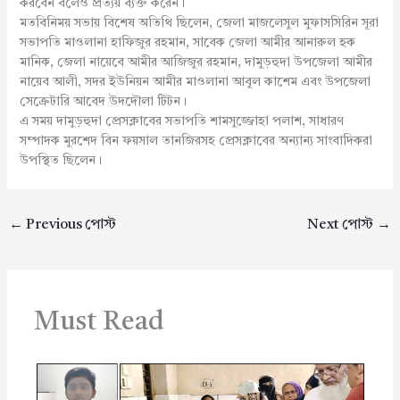
করবেন বলেও প্রত্যয় ব্যক্ত করেন।
মতবিনিময় সভায় বিশেষ অতিথি ছিলেন, জেলা মাজলেসুল মুফাসসিরিন সূরা
সভাপতি মাওলানা হাফিজুর রহমান, সাবেক জেলা আমীর আনারুল হক
মানিক, জেলা নায়েবে আমীর আজিজুর রহমান, দামুড়হুদা উপজেলা আমীর
নায়েব আলী, সদর ইউনিয়ন আমীর মাওলানা আবুল কাশেম এবং উপজেলা
সেক্রেটারি আবেদ উদদৌলা টিটন।
এ সময় দামুড়হুদা প্রেসক্লাবের সভাপতি শামসুজ্জোহা পলাশ, সাধারণ
সম্পাদক মুরশেদ বিন ফয়সাল তানজিরসহ প্রেসক্লাবের অন্যান্য সাংবাদিকরা
উপস্থিত ছিলেন।
←
Previous পোস্ট
Next পোস্ট
→
Must Read