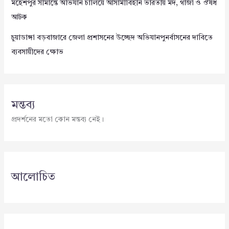
মহেশপুর সীমান্তে অভিযান চালিয়ে আসামীবিহীন ভারতীয় মদ, গাঁজা ও ঔষধ
আটক
চুয়াডাঙ্গা বড়বাজারে জেলা প্রশাসনের উচ্ছেদ অভিযানপুনর্বাসনের দাবিতে
ব্যবসায়ীদের ক্ষোভ
মন্তব্য
প্রদর্শনের মতো কোন মন্তব্য নেই।
আলোচিত