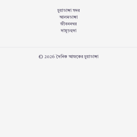
চুয়াডাঙ্গা সদর
আলমডাঙ্গা
জীবননগর
দামুড়হুদা
© 2026 দৈনিক আজকের চুয়াডাঙ্গা