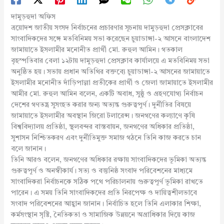
দামুড়হুদা অফিস
ত্রয়োদশ জাতীয় সংসদ নির্বাচনের প্রচারণার সূচনায় দামুড়হুদা প্রেসক্লাবের
সাংবাদিকদের সঙ্গে মতবিনিময় সভা করেছেন চুয়াডাঙ্গা-২ আসনে বাংলাদেশ
জামায়াতে ইসলামীর মনোনীত প্রার্থী মো. রুহুল আমিন। গতকাল
বৃহস্পতিবার বেলা ১২টায় দামুড়হুদা প্রেসক্লাব কার্যালয়ে এ মতবিনিময় সভা
অনুষ্ঠিত হয়। সভায় প্রধান অতিথির বক্তব্যে চুয়াডাঙ্গা-২ আসনের জামায়াতে
ইসলামীর মনোনীত দাঁড়িপাল্লা প্রতীকের প্রার্থী ও জেলা জামায়াতে ইসলামীর
আমীর মো. রুহুল আমিন বলেন, একটি অবাধ, সুষ্ঠু ও গ্রহণযোগ্য নির্বাচন
দেশের গণতন্ত্র সুসংহত করার জন্য অত্যন্ত গুরুত্বপূর্ণ। দুর্নীতির বিষয়ে
জামায়াতে ইসলামীর অবস্থান জিরো টলারেন্স। জনগণের কল্যাণে কৃষি
বিশ্ববিদ্যালয় প্রতিষ্ঠা, স্থলবন্দর বাস্তবায়ন, জনগণের অধিকার প্রতিষ্ঠা,
সুশাসন নিশ্চিতকরণ এবং দুর্নীতিমুক্ত সমাজ গঠনে তিনি কাজ করতে চান
বলে জানান।
তিনি আরও বলেন, জনগণের অধিকার রক্ষায় সাংবাদিকদের ভূমিকা অত্যন্ত
গুরুত্বপূর্ণ ও অনস্বীকার্য। সত্য ও বস্তুনিষ্ঠ সংবাদ পরিবেশনের মাধ্যমে
সাংবাদিকরা নির্বাচনকে সঠিক পথে পরিচালনায় গুরুত্বপূর্ণ ভূমিকা রাখতে
পারেন। এ সময় তিনি সাংবাদিকদের প্রতি নিরপেক্ষ ও দায়িত্বশীলভাবে
সংবাদ পরিবেশনের আহ্বান জানান। নির্বাচিত হলে তিনি এলাকার শিক্ষা,
কর্মসংস্থান সৃষ্টি, নৈতিকতা ও সামাজিক উন্নয়নে অগ্রাধিকার দিয়ে কাজ