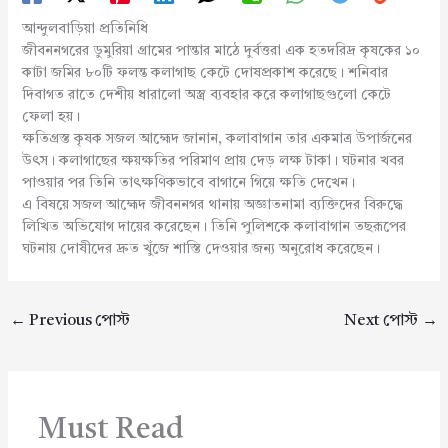
আন্দুলবাড়িয়া প্রতিনিধি
জীবননগরের ডুমুরিয়া গ্রামের পান্তার মাঠে দুর্বত্তরা এক হতদরিদ্র কৃষকের ১০
কাটা জমির ৮০টি ফলন্ত কলাগাছ কেটে দোষপ্রকাশ করেছে। শনিবার
দিবাগত রাতে দেশীয় ধারালো অস্ত্র ব্যবহার করে কলাগাছগুলো কেটে
ফেলা হয়।
ক্ষতিগ্রস্ত কৃষক সজল আহ্মেদ জানান, কলাবাগান তার একমাত্র উপার্জনের
উৎস। কলাগাছের ক্ষয়ক্ষতির পরিমাণ প্রায় দেড় লক্ষ টাকা। ঘটনার খবর
পাওয়ার পর তিনি তাৎক্ষণিকভাবে বাগানে গিয়ে ক্ষতি দেখেন।
এ বিষয়ে সজল আহ্মেদ জীবননগর থানায় অজ্ঞাতনামা ব্যক্তিদের বিরুদ্ধে
লিখিত অভিযোগ দায়ের করেছেন। তিনি পুলিশকে কলাবাগান তছরূপের
ঘটনায় দোষীদের দ্রুত খুঁজে শাস্তি দেওয়ার জন্য অনুরোধ করেছেন।
←
Previous পোস্ট
Next পোস্ট
→
Must Read