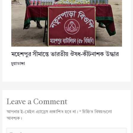
মহেশপুর সীমান্তে ভারতীয় ঔষধ-কীটনাশক উদ্ধার
চুয়াডাঙ্গা
Leave a Comment
আপনার ই-মেইল এ্যাড্রেস প্রকাশিত হবে না।
*
চিহ্নিত বিষয়গুলো
আবশ্যক।
Type