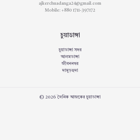
ajkerchuadanga24@gmail.com
Mobile: +880 1711-397172
চুয়াডাঙ্গা
চুয়াডাঙ্গা সদর
আলমডাঙ্গা
জীবননগর
দামুড়হুদা
© 2026 দৈনিক আজকের চুয়াডাঙ্গা