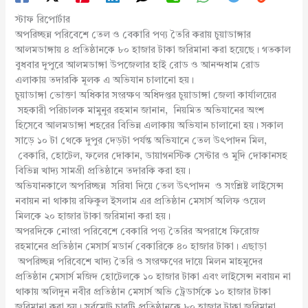
স্টাফ রিপোর্টার
অপরিচ্ছন্ন পরিবেশে তেল ও বেকারি পণ্য তৈরি করায় চুয়াডাঙ্গার
আলমডাঙ্গায় ৪ প্রতিষ্ঠানকে ৮০ হাজার টাকা জরিমানা করা হয়েছে। গতকাল
বুধবার দুপুরে আলমডাঙ্গা উপজেলার হাই রোড ও আনন্দধাম রোড
এলাকায় তদারকি মূলক এ অভিযান চালানো হয়।
চুয়াডাঙ্গা ভোক্তা অধিকার সংরক্ষণ অধিদপ্তর চুয়াডাঙ্গা জেলা কার্যালয়ের
সহকারী পরিচালক মামুনুর রহমান জানান, নিয়মিত অভিযানের অংশ
হিসেবে আলমডাঙ্গা শহরের বিভিন্ন এলাকায় অভিযান চালানো হয়। সকাল
সাড়ে ১০ টা থেকে দুপুর দেড়টা পর্যন্ত অভিযানে তেল উৎপাদন মিল,
বেকারি, হোটেল, ফলের দোকান, ডায়াগনস্টিক সেন্টার ও মুদি দোকানসহ
বিভিন্ন খাদ্য সামগ্রী প্রতিষ্ঠানে তদারকি করা হয়।
অভিযানকালে অপরিচ্ছন্ন সরিষা দিয়ে তেল উৎপাদন ও সংশ্লিষ্ট লাইসেন্স
নবায়ন না থাকায় রফিকুল ইসলাম এর প্রতিষ্ঠান মেসার্স অলিফ ওয়েল
মিলকে ২০ হাজার টাকা জরিমানা করা হয়।
অপরদিকে নোংরা পরিবেশে বেকারি পণ্য তৈরির অপরাধে ফিরোজ
রহমানের প্রতিষ্ঠান মেসার্স মডার্ন বেকারিকে ৪০ হাজার টাকা। এছাড়া
অপরিচ্ছন্ন পরিবেশে খাদ্য তৈরি ও সংরক্ষণের দায়ে মিলন মাহমুদের
প্রতিষ্ঠান মেসার্স মজিদ হোটেলকে ১০ হাজার টাকা এবং লাইসেন্স নবায়ন না
থাকায় অলিদুন নবীর প্রতিষ্ঠান মেসার্স অভি ট্রেডার্সকে ১০ হাজার টাকা
জরিমানা করা হয়। সর্বমোট চারটি প্রতিষ্ঠানকে ৮০ হাজার টাকা জরিমানা