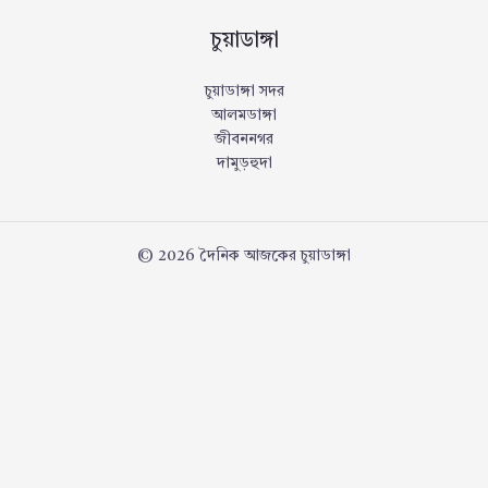
চুয়াডাঙ্গা
চুয়াডাঙ্গা সদর
আলমডাঙ্গা
জীবননগর
দামুড়হুদা
© 2026 দৈনিক আজকের চুয়াডাঙ্গা