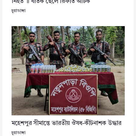
নিহত ॥ ঘাতক ছেলে রিফাত আটক
চুয়াডাঙ্গা
মহেশপুর সীমান্তে ভারতীয় ঔষধ-কীটনাশক উদ্ধার
চুয়াডাঙ্গা