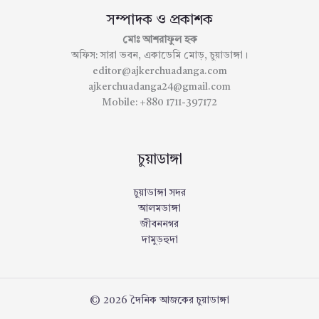
সম্পাদক ও প্রকাশক
মোঃ আশরাফুল হক
অফিস: সারা ভবন, একাডেমি মোড়, চুয়াডাঙ্গা।
editor@ajkerchuadanga.com
ajkerchuadanga24@gmail.com
Mobile: +880 1711-397172
চুয়াডাঙ্গা
চুয়াডাঙ্গা সদর
আলমডাঙ্গা
জীবননগর
দামুড়হুদা
© 2026 দৈনিক আজকের চুয়াডাঙ্গা