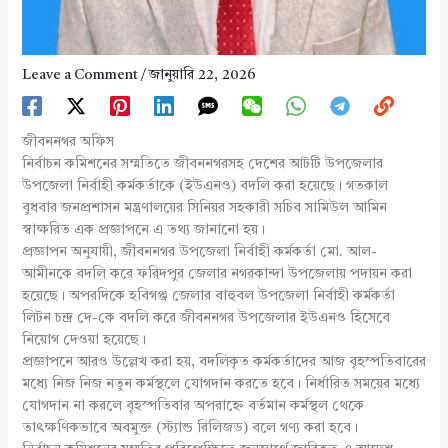
Leave a Comment
/
জানুয়ারি 22, 2026
জীবননগর অফিস
নির্বাচন কমিশনের সম্মতিতে জীবননগরসহ দেশের আটটি উপজেলার
উপজেলা নির্বাহী কর্মকর্তাকে (ইউএনও) বদলি করা হয়েছে। গতকাল
বুধবার জনপ্রশাসন মন্ত্রণালয়ের সিনিয়র সহকারী সচিব সামিউল আমিন
স্বাক্ষরিত এক প্রজ্ঞাপনে এ তথ্য জানানো হয়।
প্রজ্ঞাপন অনুযায়ী, জীবননগর উপজেলা নির্বাহী কর্মকর্তা মো. আল-
আমীনকে বদলি করে ফরিদপুর জেলার নগরকান্দা উপজেলায় পদায়ন করা
হয়েছে। অপরদিকে হবিগঞ্জ জেলার বাহুবল উপজেলা নির্বাহী কর্মকর্তা
লিটন চন্দ্র দে-কে বদলি করে জীবননগর উপজেলার ইউএনও হিসেবে
নিয়োগ দেওয়া হয়েছে।
প্রজ্ঞাপনে আরও উল্লেখ করা হয়, বদলিকৃত কর্মকর্তাদের আজ বৃহস্পতিবারের
মধ্যে নিজ নিজ নতুন কর্মস্থলে যোগদান করতে হবে। নির্ধারিত সময়ের মধ্যে
যোগদান না করলে বৃহস্পতিবার অপরাহ্নে বর্তমান কর্মস্থল থেকে
তাৎক্ষণিকভাবে অবমুক্ত (স্ট্যান্ড রিলিজড) বলে গণ্য করা হবে।