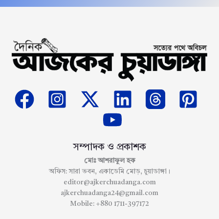
সম্পাদক ও প্রকাশক
মোঃ আশরাফুল হক
অফিস: সারা ভবন, একাডেমি মোড়, চুয়াডাঙ্গা।
editor@ajkerchuadanga.com
ajkerchuadanga24@gmail.com
Mobile: +880 1711-397172