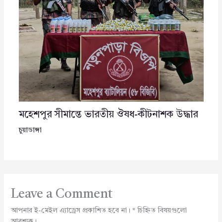
মহেশপুর সীমান্তে ভারতীয় ঔষধ-কীটনাশক উদ্ধার
চুয়াডাঙ্গা
Leave a Comment
আপনার ই-মেইল এ্যাড্রেস প্রকাশিত হবে না।
*
চিহ্নিত বিষয়গুলো
আবশ্যক।