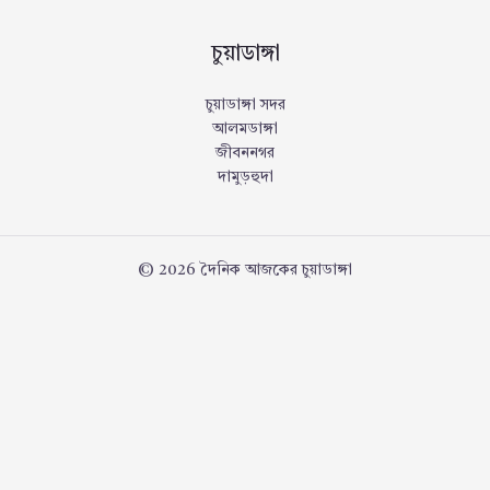
চুয়াডাঙ্গা
চুয়াডাঙ্গা সদর
আলমডাঙ্গা
জীবননগর
দামুড়হুদা
© 2026 দৈনিক আজকের চুয়াডাঙ্গা