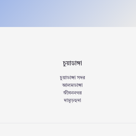
চুয়াডাঙ্গা
চুয়াডাঙ্গা সদর
আলমডাঙ্গা
জীবননগর
দামুড়হুদা