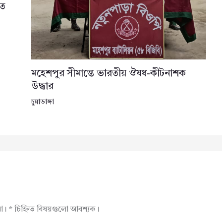
তে
মহেশপুর সীমান্তে ভারতীয় ঔষধ-কীটনাশক
উদ্ধার
চুয়াডাঙ্গা
না।
*
চিহ্নিত বিষয়গুলো আবশ্যক।