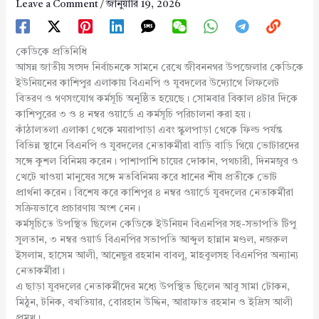
Leave a Comment
/
জানুয়ারি 19, 2026
কেডিকে প্রতিনিধি
আসন্ন জাতীয় সংসদ নির্বাচনকে সামনে রেখে জীবননগর উপজেলার কেডিকে
ইউনিয়নের কাশিপুর এলাকায় বিএনপি ও যুবদলের উদ্যোগে লিফলেট
বিতরণ ও গণসংযোগ কর্মসূচি অনুষ্ঠিত হয়েছে। সোমবার বিকাল ৪টার দিকে
কাশিপুরের ৩ ও ৪ নম্বর ওয়ার্ডে এ কর্মসূচি পরিচালনা করা হয়।
কাঁঠালতলা এলাকা থেকে ময়রাপাড়া এবং স্কুলপাড়া থেকে ফিল্ড পর্যন্ত
বিভিন্ন স্থানে বিএনপি ও যুবদলের নেতাকর্মীরা বাড়ি বাড়ি গিয়ে ভোটারদের
সঙ্গে কুশল বিনিময় করেন। পাশাপাশি চায়ের দোকান, পথচারী, দিনমজুর ও
খেটে খাওয়া মানুষের সঙ্গে মতবিনিময় করে ধানের শীষ প্রতীকে ভোট
প্রার্থনা করেন। বিশেষ করে কাশিপুর ৪ নম্বর ওয়ার্ডে যুবদলের নেতাকর্মীরা
সক্রিয়ভাবে প্রচারণায় অংশ নেন।
কর্মসূচিতে উপস্থিত ছিলেন কেডিকে ইউনিয়ন বিএনপির সহ-সভাপতি টিপু
সুলতান, ৩ নম্বর ওয়ার্ড বিএনপির সভাপতি আব্দুল হান্নান মণ্ডল, নজরুল
ইসলাম, হাসেম আলী, আনেছুর রহমান বাবলু, মাহবুলসহ বিএনপির অন্যান্য
নেতাকর্মীরা।
এ ছাড়া যুবদলের নেতাকর্মীদের মধ্যে উপস্থিত ছিলেন আবু সামা টোকন,
মিঠুন, টনিক, বখতিয়ার, বোরহান উদ্দিন, আরাফাত রহমান ও ইদ্রিস আলী
প্রমুখ।