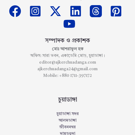
সম্পাদক ও প্রকাশক
মোঃ আশরাফুল হক
অফিস: সারা ভবন, একাডেমি মোড়, চুয়াডাঙ্গা।
editor@ajkerchuadanga.com
ajkerchuadanga24@gmail.com
Mobile: +880 1711-397172
চুয়াডাঙ্গা
চুয়াডাঙ্গা সদর
আলমডাঙ্গা
জীবননগর
দামুড়হুদা