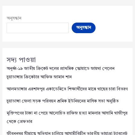
অনুসন্ধান
অনুসন্ধান
সদ্য পাওয়া
অনূর্ধ্ব-১৯ জাতীয় ক্রিকেট দলের প্রাথমিক স্কোয়াডে জায়গা পেলেন
চুয়াডাঙ্গার ক্রিকেটার আফিফ জামান শান
আলমডাঙ্গার এরশাদপুর একাডেমিতে শিক্ষার্থীদের মাঝে গাছের চারা বিতরণ
চুয়াডাঙ্গা জেলা সড়ক পরিবহন শ্রমিক ইউনিয়নের মাসিক সভা অনুষ্ঠিত
মুক্তিপণের টাকা না পেয়ে আলোচিত রাফিজ হত্যা মামলার আসামি গাজীপুর
থেকে গ্রেফতার
জীবননগর সীমান্তে অভিযান চালিয়ে আসামীবিহীন ভারতীয় ভায়াগ্রা ট্যাবলেট