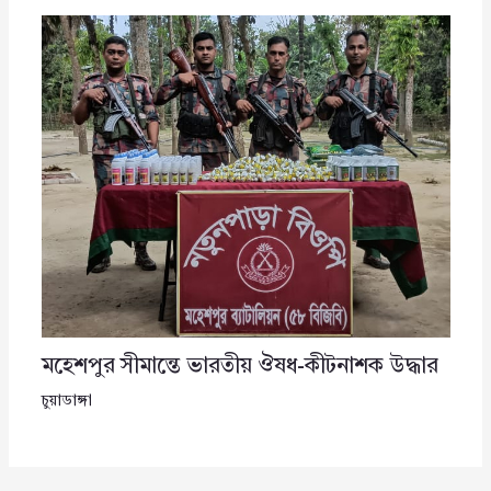
মহেশপুর সীমান্তে ভারতীয় ঔষধ-কীটনাশক উদ্ধার
চুয়াডাঙ্গা