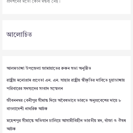
প্রদর্শনের মতো কোন মন্তব্য নেই।
আলোচিত
আলমডাঙ্গা উপজেলা জামায়াতের রুকন সভা অনুষ্ঠিত
রাষ্ট্রীয় মনোগ্রাম প্রণেতা এন. এন. সাহার রাষ্ট্রীয় স্বীকৃতির দাবিতে চুয়াডাঙ্গায়
পরিবারের সদস্যদের সংবাদ সম্মেলন
জীবননগর বেনীপুর সীমান্ত দিয়ে অবৈধভাবে ভারতে অনুপ্রবেশের দায়ে ৮
বাংলাদেশী নাগরিক আটক
মহেশপুর সীমান্তে অভিযান চালিয়ে আসামীবিহীন ভারতীয় মদ, গাঁজা ও ঔষধ
আটক