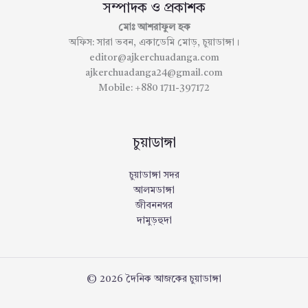
সম্পাদক ও প্রকাশক
মোঃ আশরাফুল হক
অফিস: সারা ভবন, একাডেমি মোড়, চুয়াডাঙ্গা।
editor@ajkerchuadanga.com
ajkerchuadanga24@gmail.com
Mobile: +880 1711-397172
চুয়াডাঙ্গা
চুয়াডাঙ্গা সদর
আলমডাঙ্গা
জীবননগর
দামুড়হুদা
© 2026 দৈনিক আজকের চুয়াডাঙ্গা