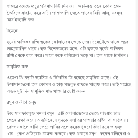
গাজরে রয়েছে প্রচুর পরিমাণ ভিটামিন ও।। ক্ষতিগ্রস্ত ত্বকে কোলাজেন
তৈরিতে সাহায্য করে এটি। পাশাপাশি খেতে পারেন মিষ্টি আলু, খরমুজ,
আম ইত্যাদি ফল।
টমেটো
সূর্যের ক্ষতিকর রশ্মি ত্বকের কোলাজেন ভেঙে দেয়। টমেটোতে থাকে প্রচুর
লাইকোপিন থাকে। ত্বক বিশেষজ্ঞদের মতে, এটি ত্বককে সূর্যের ক্ষতিকর
রশ্মি থেকে রক্ষা করে। ফলে ত্বকে বলিরেখা পড়ে না। ত্বক থাকে টানটান।
সামুদ্রিক মাছ
ওমেগা থ্রি ফ্যাটি অ্যাসিড ও ভিটামিন ডি রয়েছে সামুদ্রিক মাছে। এই
উপাদানগুলো ত্বক কোমল ও হাড় মজবুত রাখতে সাহায্য করে। তাই সপ্তাহে
অন্তত দুই দিন সামুদ্রিক মাছ খাওয়ার চেষ্টা করুন।
রসুন ও কাঁচা হলুদ
উচ্চ সালফারযুক্ত মশলা রসুন। এটি কোলাজেনের ভেঙে যাওয়ার হাত
থেকে রক্ষা করে। অন্যদিকে, হলুদকে বলা হয় পাওয়ার হাউস বা শক্তিঘর।
রোজ সকালে খালি পেটে পানির সঙ্গে কয়েক টুকরো কাঁচা রসুন ও হলুদ
খান। রোগ প্রতিরোধ ক্ষমতা বাড়বে। ত্বক থাকবে মসৃণ। ত্বকের বলিরেখা ও