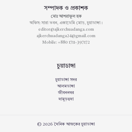
সম্পাদক ও প্রকাশক
মোঃ আশরাফুল হক
অফিস: সারা ভবন, একাডেমি মোড়, চুয়াডাঙ্গা।
editor@ajkerchuadanga.com
ajkerchuadanga24@gmail.com
Mobile: +880 1711-397172
চুয়াডাঙ্গা
চুয়াডাঙ্গা সদর
আলমডাঙ্গা
জীবননগর
দামুড়হুদা
© 2026 দৈনিক আজকের চুয়াডাঙ্গা